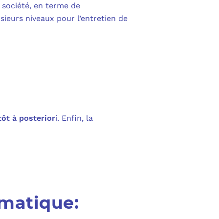
PURVIEW
 société, en terme de
E D’ACTIVITÉ PRA
sieurs niveaux pour l’entretien de
INTUNE
 LIGNE
COPILOT
UDIO
SAVOIR SUR MICROSOFT 365 ET SES LICENCES
tôt à posterior
i. Enfin, la
rmatique: