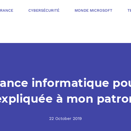
ÉRANCE
CYBERSÉCURITÉ
MONDE MICROSOFT
T
INFOGÉRANCE
NOTRE OFFR
CYBERSÉCURIT
ance informatique p
VOTRE AUDI
PROTÉGER LES 
expliquée à mon patro
NOTRE PROC
MONDE MICROS
ORGANISER UNE
22 October 2019
L’ÉCOSYSTÈ
MESURER ET AM
TÉLÉPHONIE