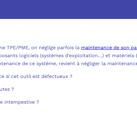
MICROSOFT 
METTRE L’HUMA
MICROSOFT
OUTILS & TECH
NOS SOLUTION
MICROSOFT 
FAQ CYBERSÉCU
une TPE/PME, on néglige parfois la
maintenance de son pa
BUREAU VIRTUE
osants logiciels (systèmes d’exploitation…) et matériels 
À PROPOS
MICROSOFT 
intenance de ce système, revient à négliger la maintenance
L’INFORMATIQ
MICROSOFT
e si cet outil est défectueux ?
QUI SOMMES
COMMUNICATIO
utes ?
MICROSOFT 
RSE
MESSAGERIE C
re intempestive ?
MICROSOFT 
NOS CLIENT
ADSL, SDSL, F
AUTHENTIFI
BLOG
LE CLOUD SUR 