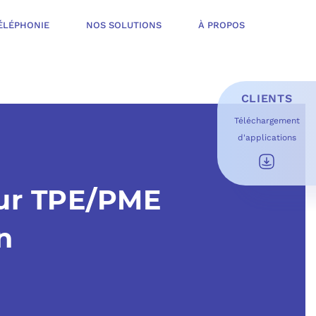
ÉLÉPHONIE
NOS SOLUTIONS
À PROPOS
CLIENTS
Téléchargement
d'applications
E D’INFOGÉRANCE
É
our TPE/PME
T OFFERT
USAGES DU QUOTIDIEN
n
ESS DE TRAVAIL
OFT
 SÉCURITÉ STRUCTURÉE
ME MICROSOFT
ÉLIORER EN CONTINU