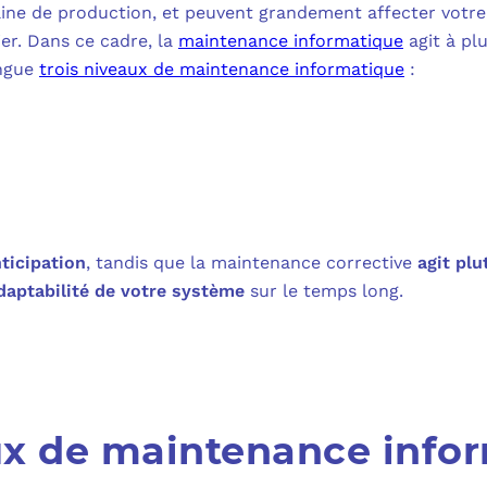
MICROSOFT 
ine de production, et peuvent grandement affecter votre
er. Dans ce cadre, la
maintenance informatique
PLAN DE REPRIS
agit à plu
MICROSOFT 
ingue
trois niveaux de maintenance informatique
:
SAUVEGARDE EN
MICROSOFT 
COPILOT ST
FAQ : TOUT 
nticipation
, tandis que la maintenance corrective
agit plu
daptabilité de votre système
sur le temps long.
aux de maintenance info