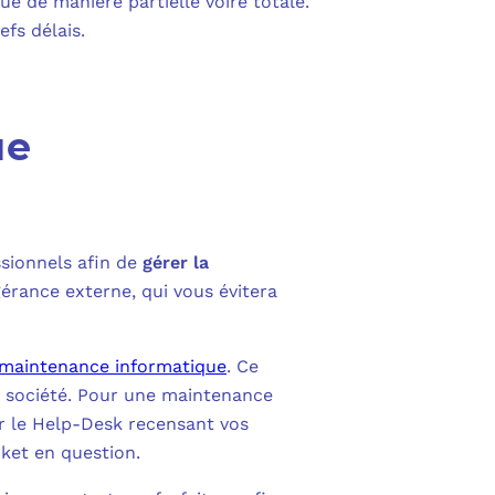
é de manière partielle voire totale.
fs délais.
ue
ssionnels afin de
gérer la
gérance externe, qui vous évitera
 maintenance informatique
. Ce
re société. Pour une maintenance
par le Help-Desk recensant vos
cket en question.