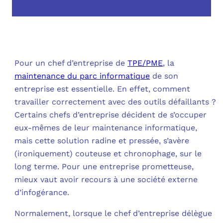
OUT
L’I
Q
FAQ
COM
MES
N
Pour un chef d’entreprise de
TPE/PME
, la
maintenance du parc informatique
de son
M
ADS
entreprise est essentielle. En effet, comment
travailler correctement avec des outils défaillants ?
M
LE 
Certains chefs d’entreprise décident de s’occuper
eux-mêmes de leur maintenance informatique,
A
PLA
mais cette solution radine et pressée, s’avère
(ironiquement) couteuse et chronophage, sur le
SAU
long terme. Pour une entreprise prometteuse,
mieux vaut avoir recours à une société externe
d’infogérance.
Normalement, lorsque le chef d’entreprise délègue