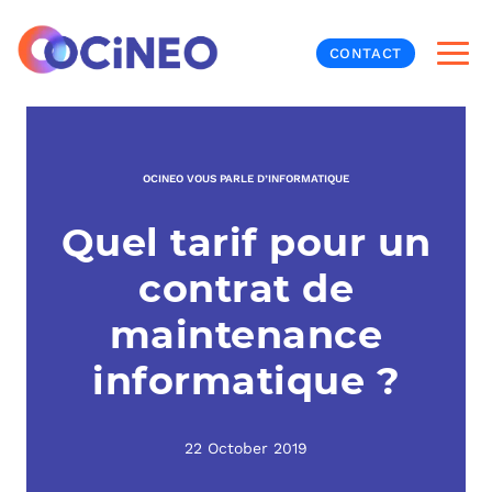
CONTACT
INF
OCINEO VOUS PARLE D’INFORMATIQUE
CYB
Quel tarif pour un
V
PRO
MON
contrat de
N
ORG
L
TÉL
maintenance
informatique ?
MES
NOS
MET
BUR
À P
22 October 2019