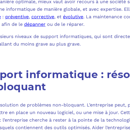
nière optimale, mieux vaut avoir recours à une société sp
MICROSOFT 
me informatique de manière globale, et avec expertise. El
PLAN DE REPRIS
e
:
préventive
,
corrective
, et
évolutive
. La maintenance cor
MICROSOFT 
 afin de le
dépanner
ou de le réparer.
SAUVEGARDE EN
MICROSOFT 
plusieurs niveaux de support informatiques, qui sont direc
 allant du moins grave au plus grave.
COPILOT ST
FAQ : TOUT 
port informatique : réso
bloquant
ésolution de problèmes non-bloquant. L’entreprise peut,
tre en place un nouveau logiciel, ou une mise à jour. Ce
’entreprise cherche à rester à la pointe de la technologie
squels contiennent des outils optimisés. Aider l’entrepri