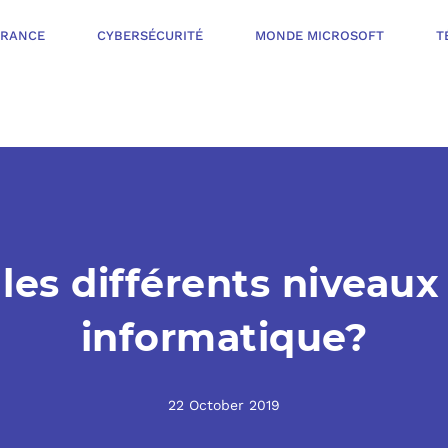
ÉRANCE
CYBERSÉCURITÉ
MONDE MICROSOFT
T
INFOGÉRANCE
NOTRE OFFR
CYBERSÉCURIT
les différents niveau
VOTRE AUDI
PROTÉGER LES 
informatique?
NOTRE PROC
MONDE MICROS
ORGANISER UNE
22 October 2019
L’ÉCOSYSTÈ
MESURER ET AM
TÉLÉPHONIE