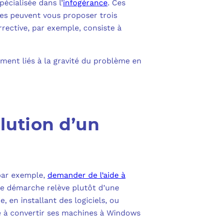
écialisée dans l’
PURVIEW
infogérance
. Ces
les peuvent vous proposer trois
E D’ACTIVITÉ PRA
rective, par exemple, consiste à
INTUNE
 LIGNE
COPILOT
tement liés à la gravité du problème en
UDIO
SAVOIR SUR MICROSOFT 365 ET SES LICENCES
lution d’un
 par exemple,
demander de l’aide à
tte démarche relève plutôt d’une
, en installant des logiciels, ou
se à convertir ses machines à Windows