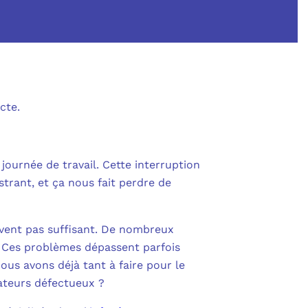
SHAREPOINT
IN AU CŒUR DE LA DÉFENSE
 OUTLOOK
NOLOGIES
S
POWER BI
RITÉ PME
cte.
L
POWER APPS
UE SANS ENGAGEMENT
 POWER AUTOMATE
journée de travail. Cette interruption
 NOUS ?
trant, et ça nous fait perdre de
NS UNIFIÉES
ENTRA ID
OLLABORATIVE
uvent pas suffisant. De nombreux
DEFENDER FOR BUSINESS
 Ces problèmes dépassent parfois
S
IBRE POUR PROFESSIONNELS
us avons déjà tant à faire pour le
CATION MULTI-FACTEURS (MFA)
ateurs défectueux ?
MESURE