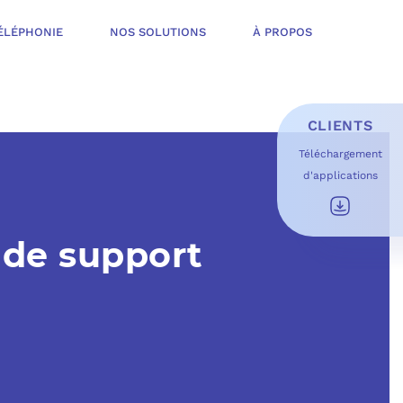
ÉLÉPHONIE
NOS SOLUTIONS
À PROPOS
CLIENTS
Téléchargement
d'applications
E D’INFOGÉRANCE
É
x de support
T OFFERT
USAGES DU QUOTIDIEN
ESS DE TRAVAIL
OFT
 SÉCURITÉ STRUCTURÉE
ME MICROSOFT
ÉLIORER EN CONTINU