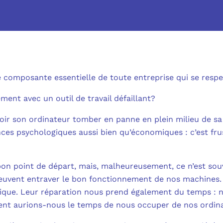
MICROSOFT 
METTRE L’HUMA
MICROSOFT
OUTILS & TECH
NOS SOLUTION
MICROSOFT 
FAQ CYBERSÉCU
 composante essentielle de toute entreprise qui se respe
BUREAU VIRTUE
À PROPOS
MICROSOFT 
ent avec un outil de travail défaillant?
L’INFORMATIQ
MICROSOFT
voir son ordinateur tomber en panne en plein milieu de sa 
QUI SOMMES
es psychologiques aussi bien qu’économiques : c’est frus
COMMUNICATIO
MICROSOFT 
RSE
MESSAGERIE C
bon point de départ, mais, malheureusement, ce n’est so
MICROSOFT 
uvent entraver le bon fonctionnement de nos machines.
NOS CLIENT
ADSL, SDSL, F
que. Leur réparation nous prend également du temps : no
AUTHENTIFI
ent aurions-nous le temps de nous occuper de nos ordin
BLOG
LE CLOUD SUR 