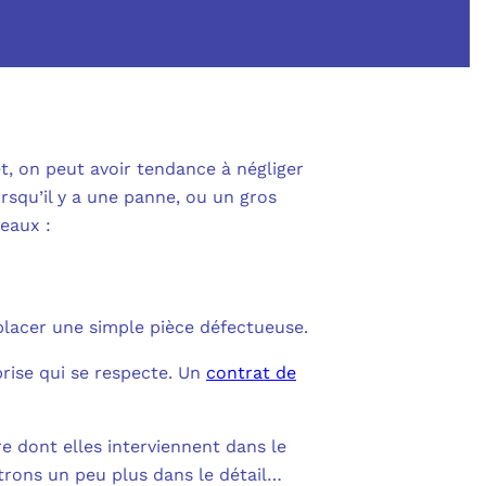
SHAREPOINT
IN AU CŒUR DE LA DÉFENSE
 OUTLOOK
NOLOGIES
S
POWER BI
RITÉ PME
t, on peut avoir tendance à négliger
L
rsqu’il y a une panne, ou un gros
POWER APPS
eaux :
UE SANS ENGAGEMENT
 POWER AUTOMATE
 NOUS ?
NS UNIFIÉES
ENTRA ID
placer une simple pièce défectueuse.
OLLABORATIVE
prise qui se respecte. Un
contrat de
DEFENDER FOR BUSINESS
S
IBRE POUR PROFESSIONNELS
CATION MULTI-FACTEURS (MFA)
re dont elles interviennent dans le
MESURE
trons un peu plus dans le détail…