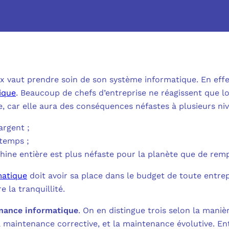
MICROSOFT 
METTRE L’HUMA
MICROSOFT
OUTILS & TECH
NOS SOLUTION
MICROSOFT 
FAQ CYBERSÉCU
ux vaut prendre soin de son système informatique. En effe
BUREAU VIRTUE
ique
. Beaucoup de chefs d’entreprise ne réagissent que lo
À PROPOS
MICROSOFT 
, car elle aura des conséquences néfastes à plusieurs niv
L’INFORMATIQ
MICROSOFT
argent ;
QUI SOMMES
COMMUNICATIO
temps ;
MICROSOFT 
ine entière est plus néfaste pour la planète que de rem
RSE
MESSAGERIE C
matique
doit avoir sa place dans le budget de toute entre
MICROSOFT 
NOS CLIENT
 la tranquillité.
ADSL, SDSL, F
AUTHENTIFI
enance informatique
. On en distingue trois selon la maniè
BLOG
LE CLOUD SUR 
a maintenance corrective, et la maintenance évolutive. En