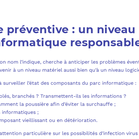
MICROSOFT 
PLAN DE REPRIS
MICROSOFT 
 préventive : un niveau
SAUVEGARDE EN
MICROSOFT 
formatique responsabl
COPILOT ST
n nom l’indique, cherche à anticiper les problèmes éven
FAQ : TOUT 
enir à un niveau matériel aussi bien qu’à un niveau logicie
 à surveiller l’état des composants du parc informatique :
isolés, branchés ? Transmettent-ils les informations ?
ment la poussière afin d’éviter la surchauffe ;
 informatiques ;
posant vieillissant ou en détérioration.
attention particulière sur les possibilités d’infection virus 