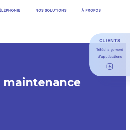
ÉLÉPHONIE
NOS SOLUTIONS
À PROPOS
CLIENTS
Téléchargement
d'applications
E D’INFOGÉRANCE
É
de maintenance
T OFFERT
USAGES DU QUOTIDIEN
ESS DE TRAVAIL
OFT
 SÉCURITÉ STRUCTURÉE
ME MICROSOFT
ÉLIORER EN CONTINU