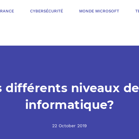
ÉRANCE
CYBERSÉCURITÉ
MONDE MICROSOFT
T
INFOGÉRANCE
NOTRE OFFR
CYBERSÉCURIT
s différents niveaux 
VOTRE AUDI
PROTÉGER LES 
informatique?
NOTRE PROC
MONDE MICROS
ORGANISER UNE
22 October 2019
L’ÉCOSYSTÈ
MESURER ET AM
TÉLÉPHONIE