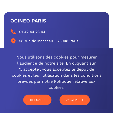
OCINEO PARIS
01 42 44 23 44
58 rue de Monceau – 75008 Paris
CONTACTEZ-NOUS
Nous utilisons des cookies pour mesurer
l'audience de notre site. En cliquant sur
“J’accepte”, vous acceptez le dépôt de
cookies et leur utilisation dans les conditions
OCINEO GRAND EST
prévues par notre Politique relative aux
cookies.
03 26 57 16 97
77 rue Paul Douce – 51480 Damery
REFUSER
ACCEPTER