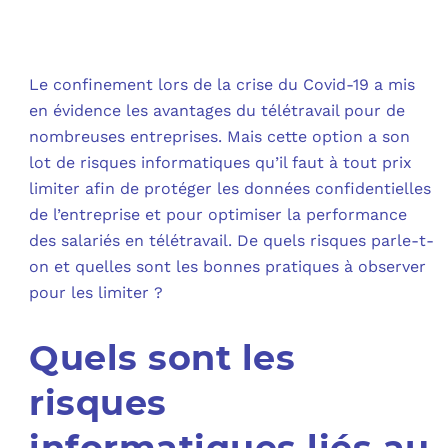
OUT
L’I
Q
FAQ
COM
Le confinement lors de la crise du Covid-19 a mis
en évidence les avantages du télétravail pour de
MES
N
nombreuses entreprises. Mais cette option a son
lot de risques informatiques qu’il faut à tout prix
M
ADS
limiter afin de protéger les données confidentielles
de l’entreprise et pour optimiser la performance
M
LE 
des salariés en télétravail. De quels risques parle-t-
on et quelles sont les bonnes pratiques à observer
A
PLA
pour les limiter ?
SAU
Quels sont les
risques
informatiques liés au