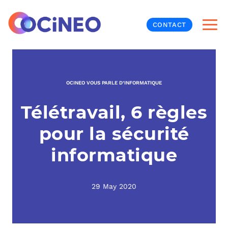
CONTACT
INF
OCINEO VOUS PARLE D’INFORMATIQUE
CYB
Télétravail, 6 règles
V
PRO
MON
pour la sécurité
N
ORG
L
TÉL
informatique
MES
NOS
29 May 2020
MET
BUR
À P