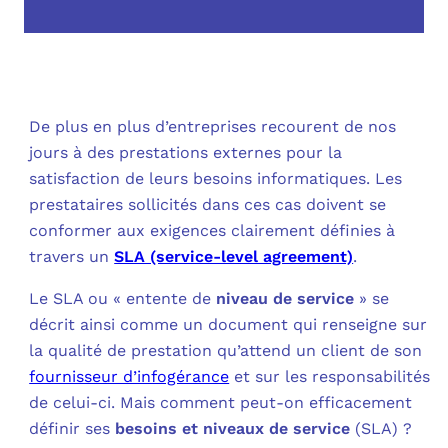
OUT
L’I
Q
FAQ
COM
MES
N
De plus en plus d’entreprises recourent de nos
jours à des prestations externes pour la
M
ADS
satisfaction de leurs besoins informatiques. Les
prestataires sollicités dans ces cas doivent se
M
LE 
conformer aux exigences clairement définies à
travers un
SLA (service-level agreement)
.
A
PLA
Le SLA ou « entente de
niveau de service
» se
décrit ainsi comme un document qui renseigne sur
SAU
la qualité de prestation qu’attend un client de son
fournisseur d’infogérance
et sur les responsabilités
de celui-ci. Mais comment peut-on efficacement
définir ses
besoins et niveaux de service
(SLA) ?