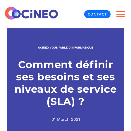
CONTACT
INF
OCINEO VOUS PARLE D’INFORMATIQUE
CYB
Comment définir
V
PRO
MON
ses besoins et ses
N
ORG
L
TÉL
niveaux de service
(SLA) ?
MES
NOS
MET
BUR
À P
01 March 2021