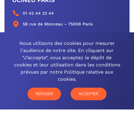
OCINEO PARIS
01 42 44 23 44
58 rue de Monceau – 75008 Paris
CONTACTEZ-NOUS
Nous utilisons des cookies pour mesurer
l'audience de notre site. En cliquant sur
“J’accepte”, vous acceptez le dépôt de
cookies et leur utilisation dans les conditions
OCINEO GRAND EST
prévues par notre Politique relative aux
cookies.
03 26 57 16 97
77 rue Paul Douce – 51480 Damery
REFUSER
ACCEPTER
CONTACTEZ-NOUS