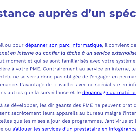
tance auprès d’un spéci
eil ou pour
dépanner son parc informatique
, il convient d
nel en interne ou confier la tâche à un service externalis
out moment et qui se sont familiarisés avec votre systèm
cière à votre PME. Contrairement au service en interne, l
ntèle ne se verra donc pas obligée de l’engager en permanen
nance. L’avantage de travailler avec ce spécialiste en in
ons autres que la surveillance et le
dépannage du matérie
à se développer, les dirigeants des PME ne peuvent prati
isent secrètement leurs appareils au bureau malgré l’interd
elles que les mises à jour des programmes, l’antivirus et 
ise ou
s’allouer les services d’un prestataire en infogéranc