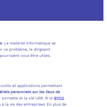
SHAREPOINT
IN AU CŒUR DE LA DÉFENSE
 OUTLOOK
NOLOGIES
S
POWER BI
RITÉ PME
L
rs
. Le matériel informatique se
POWER APPS
r ce problème, le dirigeant
UE SANS ENGAGEMENT
pourraient vous être utiles.
 POWER AUTOMATE
 NOUS ?
NS UNIFIÉES
ENTRA ID
OLLABORATIVE
DEFENDER FOR BUSINESS
outils et applications permettant
S
IBRE POUR PROFESSIONNELS
tériels personnels sur les lieux de
CATION MULTI-FACTEURS (MFA)
portable et la clé USB. Si le
BYOD
MESURE
 à la vie des entreprises. En plus de