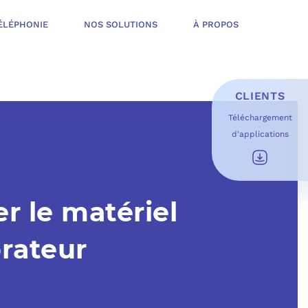
ÉLÉPHONIE
NOS SOLUTIONS
À PROPOS
CLIENTS
Téléchargement
d'applications
E D’INFOGÉRANCE
É
T OFFERT
r le matériel
USAGES DU QUOTIDIEN
ESS DE TRAVAIL
OFT
orateur
 SÉCURITÉ STRUCTURÉE
ME MICROSOFT
ÉLIORER EN CONTINU