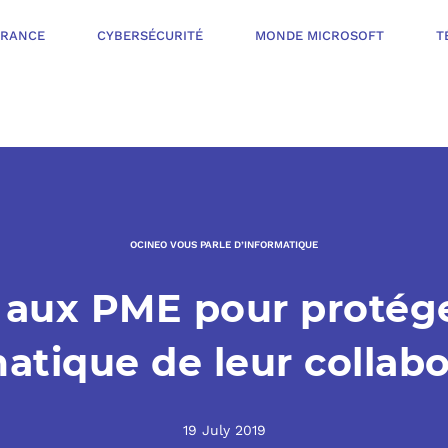
ÉRANCE
CYBERSÉCURITÉ
MONDE MICROSOFT
T
INFOGÉRANCE
NOTRE OFFR
CYBERSÉCURIT
OCINEO VOUS PARLE D’INFORMATIQUE
VOTRE AUDI
 aux PME pour protége
PROTÉGER LES 
NOTRE PROC
MONDE MICROS
atique de leur collab
ORGANISER UNE
L’ÉCOSYSTÈ
MESURER ET AM
19 July 2019
TÉLÉPHONIE