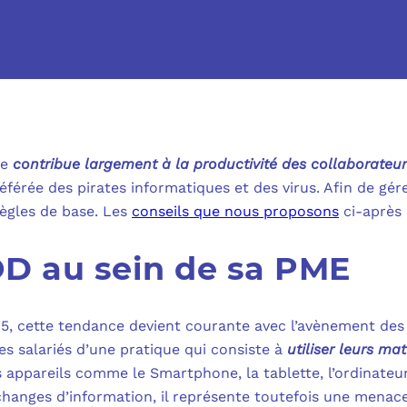
MICROSOFT 
METTRE L’HUMA
MICROSOFT
OUTILS & TECH
NOS SOLUTION
MICROSOFT 
FAQ CYBERSÉCU
BUREAU VIRTUE
ue
contribue largement à la productivité des collaborateu
À PROPOS
MICROSOFT 
férée des pirates informatiques et des virus. Afin de gére
L’INFORMATIQ
règles de base. Les
conseils que nous proposons
ci-après 
MICROSOFT
QUI SOMMES
COMMUNICATIO
OD au sein de sa PME
MICROSOFT 
RSE
MESSAGERIE C
MICROSOFT 
5, cette tendance devient courante avec l’avènement des 
NOS CLIENT
ADSL, SDSL, F
r les salariés d’une pratique qui consiste à
utiliser leurs ma
AUTHENTIFI
appareils comme le Smartphone, la tablette, l’ordinateur 
BLOG
LE CLOUD SUR 
échanges d’information, il représente toutefois une menace