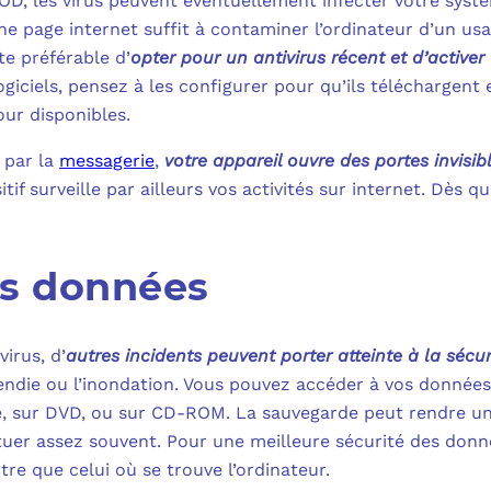
YOD, les virus peuvent éventuellement infecter votre syst
une page internet suffit à contaminer l’ordinateur d’un us
ste préférable d’
opter pour un antivirus récent et d’active
 logiciels, pensez à les configurer pour qu’ils télécharge
our disponibles.
 par la
messagerie
,
votre appareil ouvre des portes invisib
tif surveille par ailleurs vos activités sur internet. Dès q
es données
virus, d’
autres incidents peuvent porter atteinte à la sécuri
incendie ou l’inondation. Vous pouvez accéder à vos donnée
e, sur DVD, ou sur CD-ROM. La sauvegarde peut rendre un 
ctuer assez souvent. Pour une meilleure sécurité des donnée
re que celui où se trouve l’ordinateur.