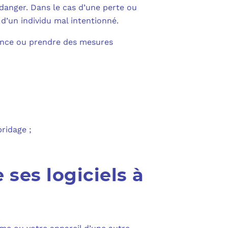
PURVIEW
 danger. Dans le cas d’une perte ou
E D’ACTIVITÉ PRA
d’un individu mal intentionné.
INTUNE
quence ou prendre des mesures
 LIGNE
COPILOT
UDIO
SAVOIR SUR MICROSOFT 365 ET SES LICENCES
ridage ;
ses logiciels à