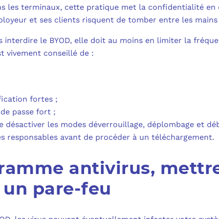
MICROSOFT 
ns les terminaux, cette pratique met la confidentialité en
PLAN DE REPRIS
ployeur et ses clients risquent de tomber entre les mains 
MICROSOFT 
 interdire le BYOD, elle doit au moins en limiter la fré
SAUVEGARDE EN
t vivement conseillé de :
MICROSOFT 
COPILOT ST
ication fortes ;
FAQ : TOUT 
de passe fort ;
e désactiver les modes déverrouillage, déplombage et déb
 les responsables avant de procéder à un téléchargement.
amme antivirus, mettre 
r un pare-feu