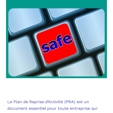
OUT
L’I
Q
FAQ
COM
MES
N
M
ADS
M
LE 
A
PLA
SAU
Le Plan de Reprise d’Activité (PRA) est un
document essentiel pour toute entreprise qui