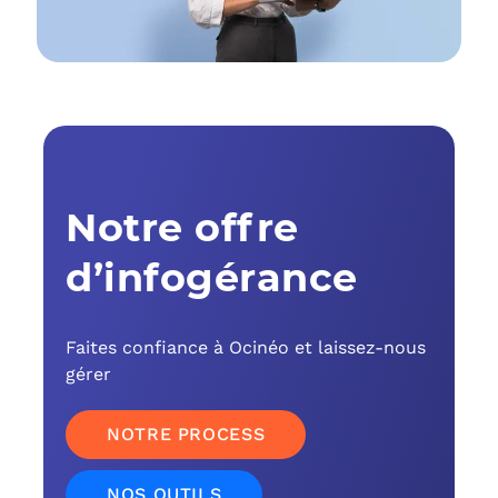
C
F
L
Notre offre
d’infogérance
Faites confiance à Ocinéo et laissez-nous
gérer
NOTRE PROCESS
NOS OUTILS