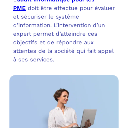
OUT
L’I
Q
PME
doit être effectué pour évaluer
et sécuriser le système
FAQ
COM
d’information. L’intervention d’un
MES
N
expert permet d’atteindre ces
objectifs et de répondre aux
M
ADS
attentes de la société qui fait appel
à ses services.
M
LE 
A
PLA
SAU