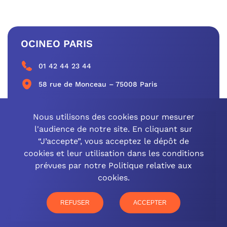
OCINEO PARIS
01 42 44 23 44
58 rue de Monceau – 75008 Paris
CONTACTEZ-NOUS
Nous utilisons des cookies pour mesurer
l'audience de notre site. En cliquant sur
“J’accepte”, vous acceptez le dépôt de
cookies et leur utilisation dans les conditions
OCINEO GRAND EST
prévues par notre Politique relative aux
cookies.
03 26 57 16 97
77 rue Paul Douce – 51480 Damery
REFUSER
ACCEPTER