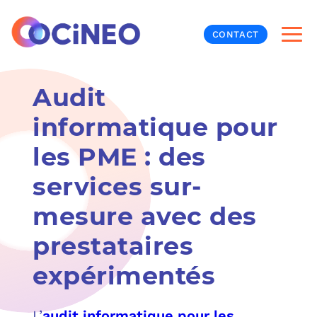
CONTACT
Audit
INF
informatique pour
CYB
les PME : des
V
PRO
MON
services sur-
N
ORG
L
TÉL
mesure avec des
prestataires
MES
NOS
expérimentés
MET
BUR
À P
L’
audit informatique pour les