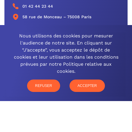
01 42 44 23 44
58 rue de Monceau – 75008 Paris
CONTACTEZ-NOUS
Nous utilisons des cookies pour mesurer
l'audience de notre site. En cliquant sur
“J’accepte”, vous acceptez le dépôt de
cookies et leur utilisation dans les conditions
OCINEO GRAND EST
prévues par notre Politique relative aux
cookies.
03 26 57 16 97
77 rue Paul Douce – 51480 Damery
REFUSER
ACCEPTER
CONTACTEZ-NOUS
NOTRE OFFRE