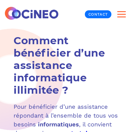
CONTACT
Comment
INF
bénéficier d’une
CYB
assistance
V
PRO
MON
informatique
N
ORG
L
TÉL
illimitée ?
MES
NOS
Pour bénéficier d’une assistance
répondant à l’ensemble de tous vos
MET
BUR
À P
besoins
informatiques
, il convient