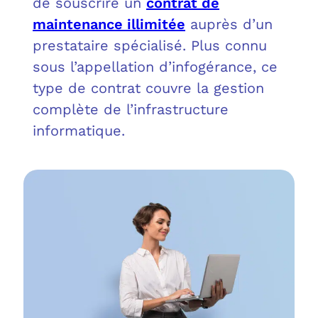
de souscrire un
contrat de
OUT
L’I
Q
maintenance illimitée
auprès d’un
FAQ
COM
prestataire spécialisé. Plus connu
sous l’appellation d’infogérance, ce
MES
N
type de contrat couvre la gestion
complète de l’infrastructure
M
ADS
informatique.
M
LE 
A
PLA
SAU