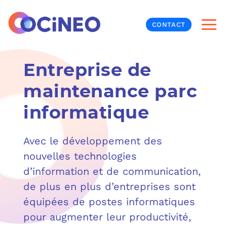
CONTACT
Entreprise de
INF
maintenance parc
CYB
informatique
V
PRO
MON
Avec le développement des
N
ORG
L
TÉL
nouvelles technologies
d’information et de communication,
MES
NOS
de plus en plus d’entreprises sont
équipées de postes informatiques
MET
BUR
À P
pour augmenter leur productivité,