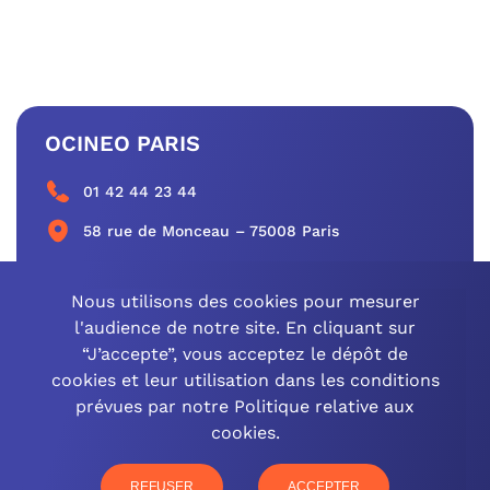
OCINEO PARIS
01 42 44 23 44
58 rue de Monceau – 75008 Paris
CONTACTEZ-NOUS
Nous utilisons des cookies pour mesurer
l'audience de notre site. En cliquant sur
“J’accepte”, vous acceptez le dépôt de
cookies et leur utilisation dans les conditions
OCINEO GRAND EST
prévues par notre Politique relative aux
cookies.
03 26 57 16 97
77 rue Paul Douce – 51480 Damery
REFUSER
ACCEPTER