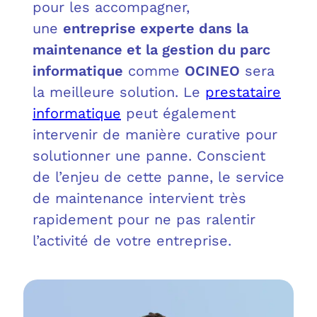
OUT
L’I
Q
pour les accompagner,
une
entreprise experte dans la
FAQ
COM
maintenance et la gestion du parc
informatique
comme
OCINEO
sera
MES
N
la meilleure solution. Le
prestataire
informatique
peut également
M
ADS
intervenir de manière curative pour
solutionner une panne. Conscient
M
LE 
de l’enjeu de cette panne, le service
A
PLA
de maintenance intervient très
rapidement pour ne pas ralentir
SAU
l’activité de votre entreprise.