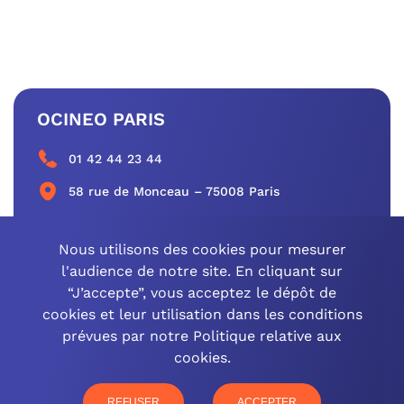
OCINEO PARIS
01 42 44 23 44
58 rue de Monceau – 75008 Paris
CONTACTEZ-NOUS
Nous utilisons des cookies pour mesurer
l'audience de notre site. En cliquant sur
“J’accepte”, vous acceptez le dépôt de
cookies et leur utilisation dans les conditions
OCINEO GRAND EST
prévues par notre Politique relative aux
cookies.
03 26 57 16 97
77 rue Paul Douce – 51480 Damery
REFUSER
ACCEPTER