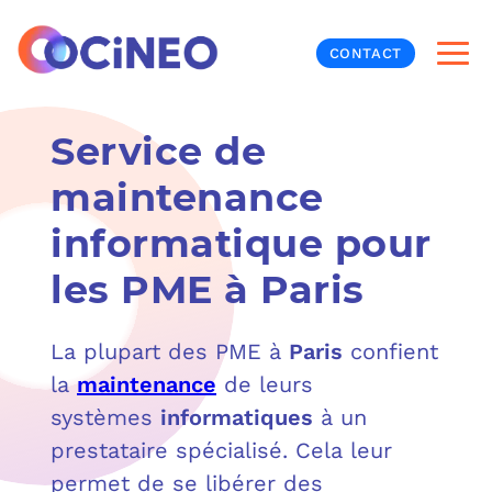
CONTACT
Service de
INF
maintenance
CYB
informatique pour
V
PRO
MON
les PME à Paris
N
ORG
L
TÉL
La plupart des PME à
Paris
confient
MES
NOS
la
maintenance
de leurs
systèmes
informatiques
à un
MET
BUR
À P
prestataire spécialisé. Cela leur
permet de se libérer des