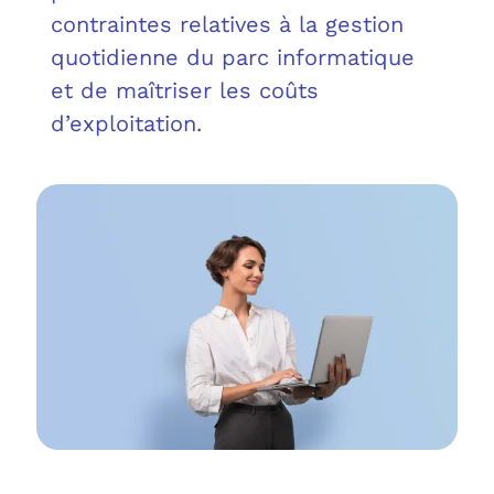
OUT
L’I
Q
contraintes relatives à la gestion
quotidienne du parc informatique
FAQ
COM
et de maîtriser les coûts
d’exploitation.
MES
N
M
ADS
M
LE 
A
PLA
SAU