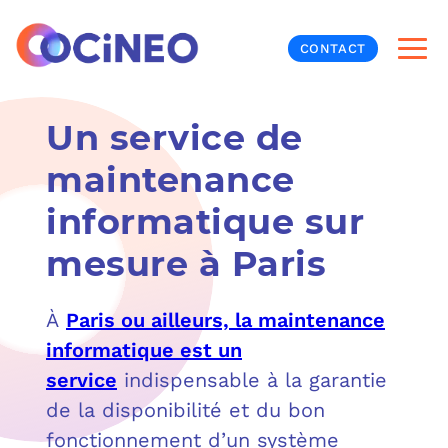
CONTACT
Un service de
INF
maintenance
CYB
informatique sur
V
PRO
MON
mesure à Paris
N
ORG
L
TÉL
À
Paris ou ailleurs, la maintenance
MES
NOS
informatique est un
service
indispensable à la garantie
MET
BUR
À P
de la disponibilité et du bon
fonctionnement d’un système