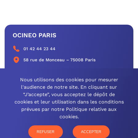
OCINEO PARIS
01 42 44 23 44
58 rue de Monceau – 75008 Paris
CONTACTEZ-NOUS
Nous utilisons des cookies pour mesurer
l'audience de notre site. En cliquant sur
“J’accepte”, vous acceptez le dépôt de
cookies et leur utilisation dans les conditions
OCINEO GRAND EST
prévues par notre Politique relative aux
cookies.
03 26 57 16 97
77 rue Paul Douce – 51480 Damery
REFUSER
ACCEPTER