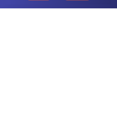
CONTACTEZ-NOUS
NOTRE OFFRE
NOS COMPÉTENCES
NOS CLIENTS
QUI SOMMES-NOUS
BLOG
MENTIONS LÉGALES
GLOSSAIRE