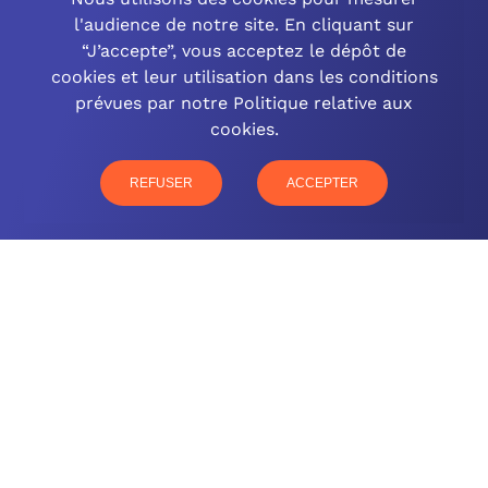
l'audience de notre site. En cliquant sur
“J’accepte”, vous acceptez le dépôt de
cookies et leur utilisation dans les conditions
OCINEO GRAND EST
prévues par notre Politique relative aux
cookies.
03 26 57 16 97
77 rue Paul Douce – 51480 Damery
REFUSER
ACCEPTER
CONTACTEZ-NOUS
NOTRE OFFRE
NOS COMPÉTENCES
NOS CLIENTS
QUI SOMMES-NOUS