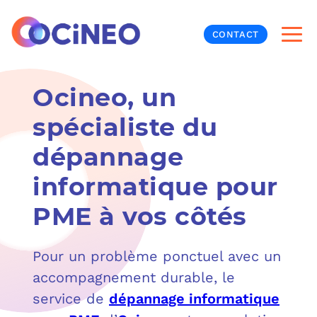
CONTACT
Ocineo, un
INF
spécialiste du
CYB
dépannage
V
PRO
MON
informatique pour
N
ORG
L
TÉL
PME à vos côtés
MES
NOS
Pour un problème ponctuel avec un
accompagnement durable, le
MET
BUR
À P
service de
dépannage informatique