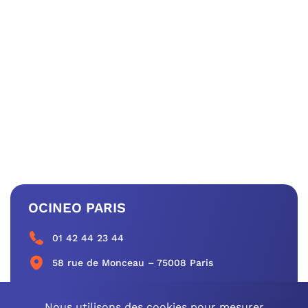
OCINEO PARIS
01 42 44 23 44
58 rue de Monceau – 75008 Paris
CONTACTEZ-NOUS
Nous utilisons des cookies pour mesurer