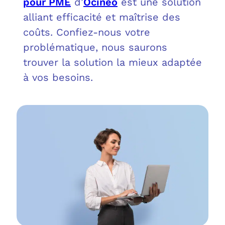
pour PME
d’
Ocineo
est une solution
OUT
L’I
Q
alliant efficacité et maîtrise des
FAQ
COM
coûts. Confiez-nous votre
problématique, nous saurons
MES
N
trouver la solution la mieux adaptée
à vos besoins.
M
ADS
M
LE 
A
PLA
SAU