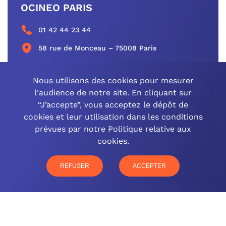
OCINEO PARIS
01 42 44 23 44
58 rue de Monceau – 75008 Paris
CONTACTEZ-NOUS
Nous utilisons des cookies pour mesurer
l'audience de notre site. En cliquant sur
“J’accepte”, vous acceptez le dépôt de
cookies et leur utilisation dans les conditions
OCINEO GRAND EST
prévues par notre Politique relative aux
cookies.
03 26 57 16 97
77 rue Paul Douce – 51480 Damery
REFUSER
ACCEPTER
CONTACTEZ-NOUS