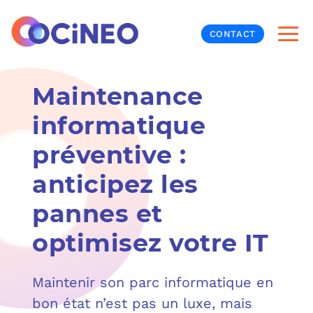
CONTACT
Maintenance
INF
informatique
CYB
préventive :
V
PRO
MON
anticipez les
N
ORG
L
TÉL
pannes et
optimisez votre IT
MES
NOS
MET
BUR
À P
Maintenir son parc informatique en
bon état n’est pas un luxe, mais