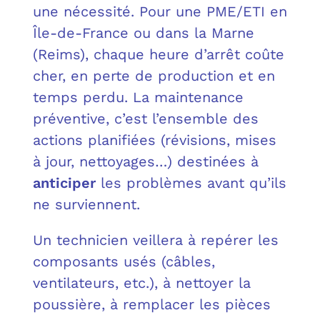
OUT
L’I
Q
une nécessité. Pour une PME/ETI en
Île-de-France ou dans la Marne
FAQ
COM
(Reims), chaque heure d’arrêt coûte
cher, en perte de production et en
MES
N
temps perdu. La maintenance
préventive, c’est l’ensemble des
M
ADS
actions planifiées (révisions, mises
M
LE 
à jour, nettoyages…) destinées à
anticiper
les problèmes avant qu’ils
A
PLA
ne surviennent.
SAU
Un technicien veillera à repérer les
composants usés (câbles,
ventilateurs, etc.), à nettoyer la
poussière, à remplacer les pièces