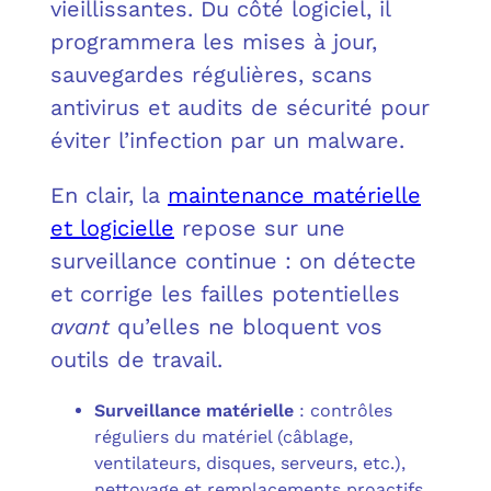
vieillissantes. Du côté logiciel, il
programmera les mises à jour,
C
sauvegardes régulières, scans
antivirus et audits de sécurité pour
F
L
éviter l’infection par un malware.
En clair, la
maintenance matérielle
et logicielle
repose sur une
surveillance continue : on détecte
et corrige les failles potentielles
avant
qu’elles ne bloquent vos
outils de travail.
Surveillance matérielle
: contrôles
réguliers du matériel (câblage,
ventilateurs, disques, serveurs, etc.),
nettoyage et remplacements proactifs