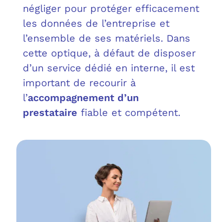
OUT
L’I
Q
négliger pour protéger efficacement
les données de l’entreprise et
FAQ
COM
l’ensemble de ses matériels. Dans
cette optique, à défaut de disposer
MES
N
d’un service dédié en interne, il est
important de recourir à
M
ADS
l’
accompagnement d’un
M
LE 
prestataire
fiable et compétent.
A
PLA
SAU