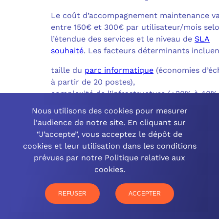
Le coût d’accompagnement maintenance va
entre 150€ et 300€ par utilisateur/mois sel
l’étendue des services et le niveau de
SLA
souhaité
. Les facteurs déterminants incluen
taille du
parc informatique
(économies d’éc
à partir de 20 postes),
complexité de l’infrastructure (+20% à 40%
pour environnements hétérogènes),
Nous utilisons des cookies pour mesurer
niveau d’accompagnement (conseil stratégi
l'audience de notre site. En cliquant sur
formation),
“J’accepte”, vous acceptez le dépôt de
criticité métier (secteurs réglementés +15%
cookies et leur utilisation dans les conditions
25%),
prévues par notre Politique relative aux
étendue géographique (multi-sites).
cookies.
Les forfaits globaux oscillent entre 2 000€ 
REFUSER
ACCEPTER
000€/mois pour une PME de 50 à 200
collaborateurs, incluant supervision 24/7,
interventions, formation et conseil.