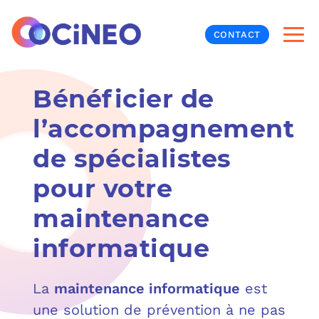
CONTACT
INF
Bénéficier de
l’accompagnement
CYB
de spécialistes
V
PRO
MON
pour votre
N
ORG
L
TÉL
maintenance
informatique
MES
NOS
MET
BUR
À P
La
maintenance informatique
est
une solution de prévention à ne pas