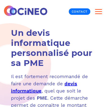
CONTACT
Un devis
INF
informatique
CYB
personnalisé pour
V
PRO
MON
sa PME
N
ORG
L
TÉL
Il est fortement recommandé de
MES
NOS
faire une demande de
devis
informatique
, quel que soit le
MET
BUR
À P
projet des
PME
. Cette démarche
permet de connaitre le montant