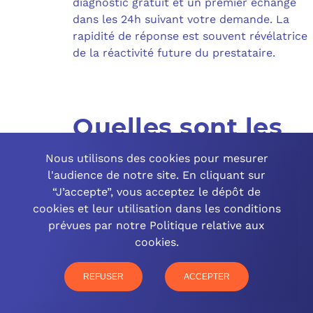
diagnostic gratuit et un premier échange
dans les 24h suivant votre demande. La
rapidité de réponse est souvent révélatrice
de la réactivité future du prestataire.
Quelles sont les
étapes
Nous utilisons des cookies pour mesurer
l'audience de notre site. En cliquant sur
d'implémentation
“J’accepte”, vous acceptez le dépôt de
cookies et leur utilisation dans les conditions
d'une solution
prévues par notre Politique relative aux
cookies.
informatique ?
REFUSER
ACCEPTER
L’implémentation suit généralement ces
étapes :