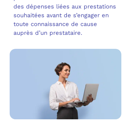
OUT
L’I
Q
des dépenses liées aux prestations
souhaitées avant de s’engager en
FAQ
COM
toute connaissance de cause
auprès d’un prestataire.
MES
N
M
ADS
M
LE 
A
PLA
SAU