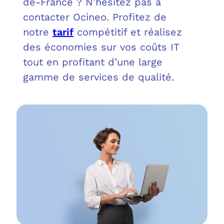
de-France ? N’hésitez pas à
OUT
L’I
Q
contacter Ocineo. Profitez de
FAQ
COM
notre
tarif
compétitif et réalisez
des économies sur vos coûts IT
MES
N
tout en profitant d’une large
gamme de services de qualité.
M
ADS
M
LE 
A
PLA
SAU