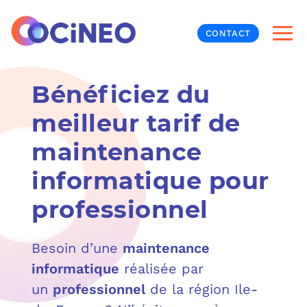
CONTACT
Bénéficiez du
INF
meilleur tarif de
CYB
maintenance
V
PRO
MON
informatique pour
N
ORG
L
TÉL
professionnel
MES
NOS
Besoin d’une
maintenance
informatique
réalisée par
MET
BUR
À P
un
professionnel
de la région Ile-