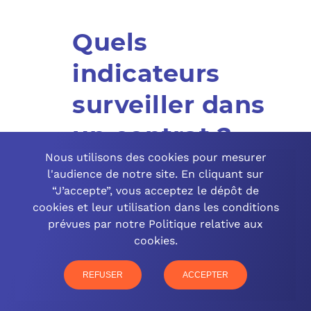
Quels
indicateurs
surveiller dans
un contrat ?
Nous utilisons des cookies pour mesurer
Mesurez le temps de résolution des
l'audience de notre site. En cliquant sur
incidents (MTTR), taux de disponibilité
“J’accepte”, vous acceptez le dépôt de
des systèmes, et satisfaction utilisateur.
cookies et leur utilisation dans les conditions
Suivez l’évolution du nombre d’incidents
prévues par notre Politique relative aux
par mois et pourcentage résolus en
cookies.
première intervention. Contrôlez le
respect des SLA contractuels et
REFUSER
ACCEPTER
décompte précis des heures
consommées. Analysez les rapports