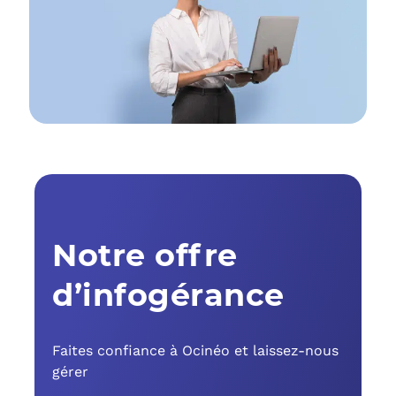
C
F
L
Notre offre
d’infogérance
Faites confiance à Ocinéo et laissez-nous
gérer