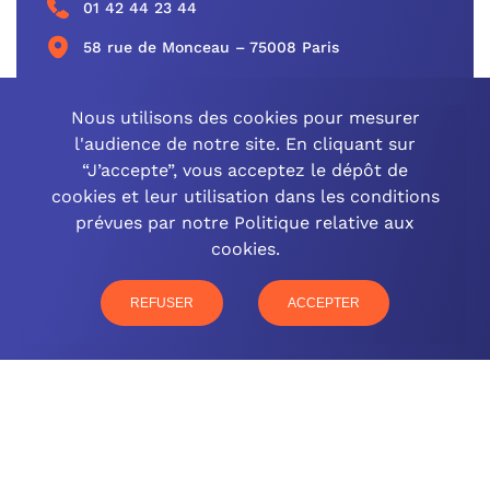
01 42 44 23 44
58 rue de Monceau – 75008 Paris
CONTACTEZ-NOUS
Nous utilisons des cookies pour mesurer
l'audience de notre site. En cliquant sur
“J’accepte”, vous acceptez le dépôt de
cookies et leur utilisation dans les conditions
OCINEO GRAND EST
prévues par notre Politique relative aux
cookies.
03 26 57 16 97
77 rue Paul Douce – 51480 Damery
REFUSER
ACCEPTER
CONTACTEZ-NOUS
NOTRE OFFRE