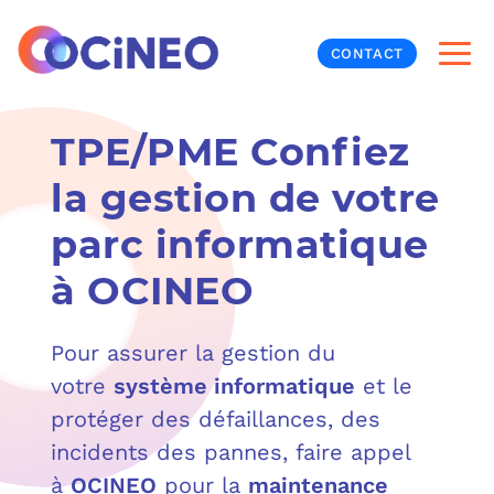
CONTACT
TPE/PME Confiez
INF
la gestion de votre
CYB
parc informatique
V
PRO
MON
à OCINEO
N
ORG
L
TÉL
Pour assurer la gestion du
MES
NOS
votre
système informatique
et le
protéger des défaillances, des
MET
BUR
À P
incidents des pannes, faire appel
à
OCINEO
pour la
maintenance