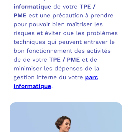
OUT
L’I
Q
informatique
de votre
TPE /
PME
est une précaution à prendre
FAQ
COM
pour pouvoir bien maîtriser les
risques et éviter que les problèmes
MES
N
techniques qui peuvent entraver le
M
ADS
bon fonctionnement des activités
de de votre
TPE / PME
et de
M
LE 
minimiser les dépenses de la
gestion interne du votre
parc
A
PLA
informatique
.
SAU