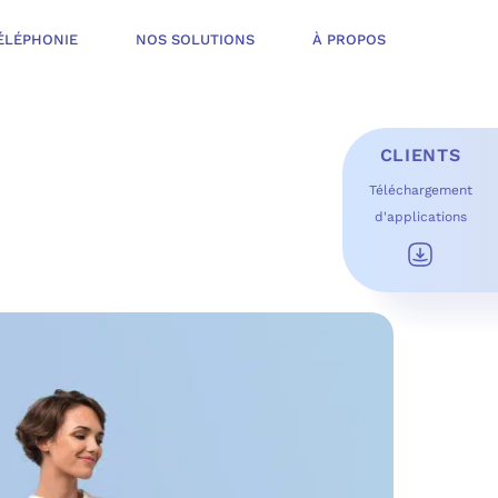
ÉLÉPHONIE
NOS SOLUTIONS
À PROPOS
CLIENTS
Téléchargement
d'applications
E D’INFOGÉRANCE
É
T OFFERT
USAGES DU QUOTIDIEN
ESS DE TRAVAIL
OFT
 SÉCURITÉ STRUCTURÉE
ME MICROSOFT
ÉLIORER EN CONTINU