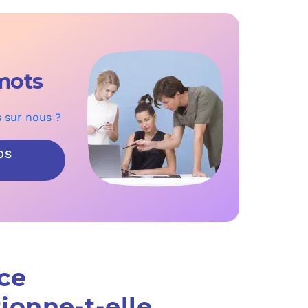
mots
s sur nous ?
OS
ce
ionne-t-elle