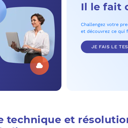
MICROSOFT 
Il le fait
PLAN DE REPRIS
MICROSOFT 
Challengez votre pre
SAUVEGARDE EN
et découvrez ce qui f
MICROSOFT 
JE FAIS LE TE
COPILOT ST
FAQ : TOUT 
e technique et résolutio