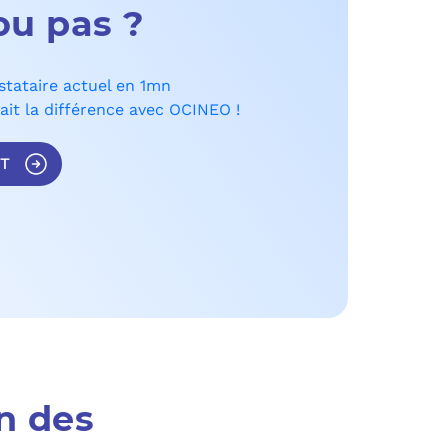
PURVIEW
 ou pas ?
E D’ACTIVITÉ PRA
INTUNE
stataire actuel en 1mn
 LIGNE
ait la différence avec OCINEO !
COPILOT
ST
UDIO
SAVOIR SUR MICROSOFT 365 ET SES LICENCES
n des