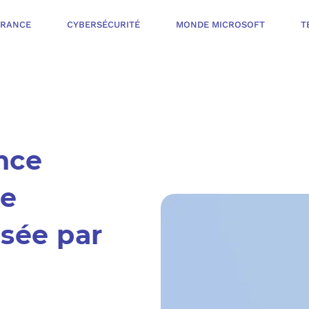
ÉRANCE
CYBERSÉCURITÉ
MONDE MICROSOFT
T
INFOGÉRANCE
nce
NOTRE OFFR
CYBERSÉCURIT
ne
VOTRE AUDI
PROTÉGER LES 
sée par
NOTRE PROC
MONDE MICROS
ORGANISER UNE
L’ÉCOSYSTÈ
MESURER ET AM
TÉLÉPHONIE