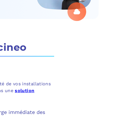
cineo
té de vos installations
ons une
solution
harge immédiate des