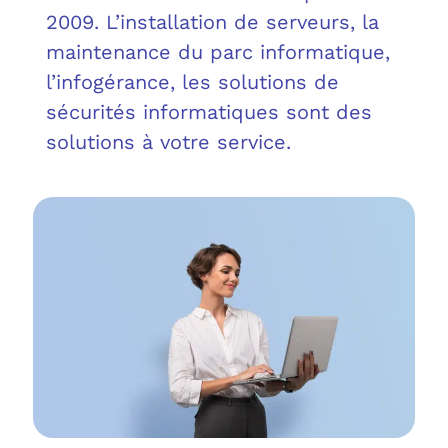
OUT
L’I
Q
2009. L’installation de serveurs, la
maintenance du parc informatique,
FAQ
COM
l’infogérance, les solutions de
sécurités informatiques sont des
MES
N
solutions à votre service.
M
ADS
M
LE 
A
PLA
SAU