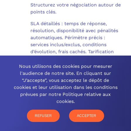
Structurez votre négociation autour de
points clés.
SLA détaillés : temps de réponse,
résolution, disponibilité avec pénalités
automatiques. Périmètre précis :
services inclus/exclus, conditions
d’évolution, frais cachés. Tarification
transparente : coûts fixes/variables,
indexation annuelle, conditions de
Nous utilisons des cookies pour mesurer
résiliation.
l'audience de notre site. En cliquant sur
“J’accepte”, vous acceptez le dépôt de
Clauses de réversibilité
: documentation
cookies et leur utilisation dans les conditions
complète, formation des équipes,
prévues par notre Politique relative aux
accompagnement 3 mois.
cookies.
Période d’essai : 3 mois sans
REFUSER
ACCEPTER
engagement pour tester la qualité de
service. Exigez des références clients