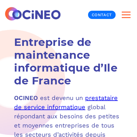
CONTACT
Entreprise de
INF
maintenance
CYB
informatique d’Ile
V
PRO
MON
de France
N
ORG
L
TÉL
OCINEO
est devenu un
prestataire
MES
NOS
de service informatique
global
répondant aux besoins des petites
MET
BUR
À P
et moyennes entreprises de tous
les secteurs d’activités depuis