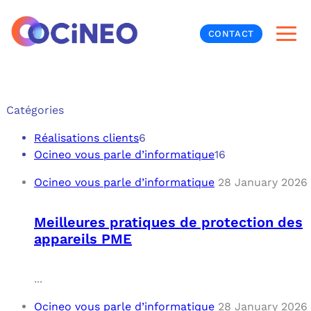
CONTACT
INF
Catégories
CYB
Réalisations clients
6
Ocineo vous parle d’informatique
16
V
PRO
MON
Ocineo vous parle d’informatique
28 January 2026
N
ORG
L
TÉL
Meilleures pratiques de protection des
appareils PME
MES
NOS
MET
BUR
À P
...
Ocineo vous parle d’informatique
28 January 2026