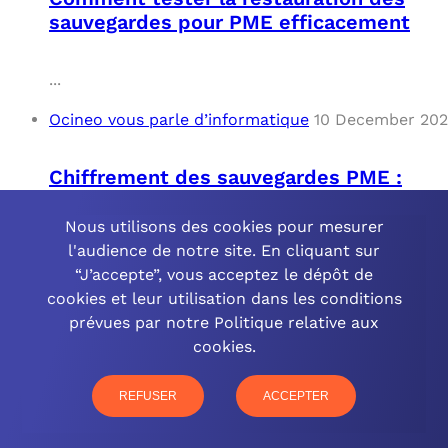
sauvegardes pour PME efficacement
...
Ocineo vous parle d’informatique
10 December 20
Chiffrement des sauvegardes PME :
sécurité renforcée
Nous utilisons des cookies pour mesurer
l'audience de notre site. En cliquant sur
...
“J’accepte”, vous acceptez le dépôt de
Ocineo vous parle d’informatique
10 December 20
cookies et leur utilisation dans les conditions
prévues par notre Politique relative aux
cookies.
Automatisation des sauvegardes pour
les PME : Solutions et Avantages
REFUSER
ACCEPTER
...