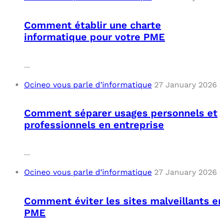
OUT
L’I
Q
Comment établir une charte
FAQ
COM
informatique pour votre PME
MES
N
...
M
ADS
Ocineo vous parle d’informatique
27 January 2026
M
LE 
Comment séparer usages personnels et
professionnels en entreprise
A
PLA
...
SAU
Ocineo vous parle d’informatique
27 January 2026
Comment éviter les sites malveillants e
PME