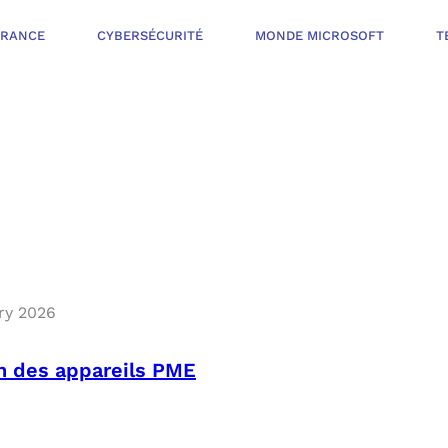
ÉRANCE
CYBERSÉCURITÉ
MONDE MICROSOFT
T
INFOGÉRANCE
NOTRE OFFR
CYBERSÉCURIT
VOTRE AUDI
ry 2026
PROTÉGER LES 
NOTRE PROC
MONDE MICROS
on des appareils PME
ORGANISER UNE
L’ÉCOSYSTÈ
MESURER ET AM
TÉLÉPHONIE