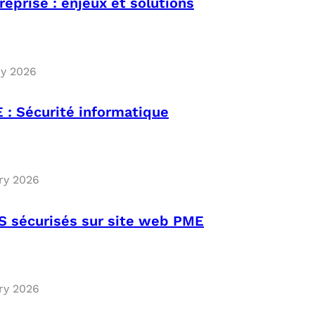
eprise : enjeux et solutions
ry 2026
 : Sécurité informatique
ry 2026
S sécurisés sur site web PME
ry 2026