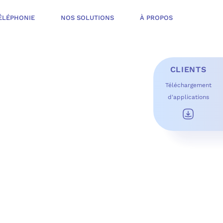
ÉLÉPHONIE
NOS SOLUTIONS
À PROPOS
CLIENTS
Téléchargement
d'applications
E D’INFOGÉRANCE
É
T OFFERT
USAGES DU QUOTIDIEN
ESS DE TRAVAIL
OFT
 SÉCURITÉ STRUCTURÉE
ME MICROSOFT
ÉLIORER EN CONTINU