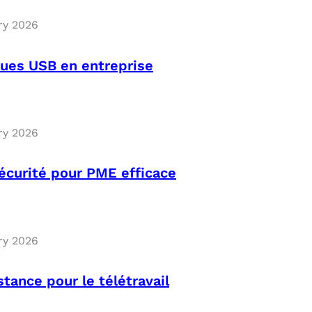
MICROSOFT 
ry 2026
PLAN DE REPRIS
MICROSOFT 
ues USB en entreprise
SAUVEGARDE EN
MICROSOFT 
COPILOT ST
ry 2026
FAQ : TOUT 
curité pour PME efficace
ry 2026
tance pour le télétravail