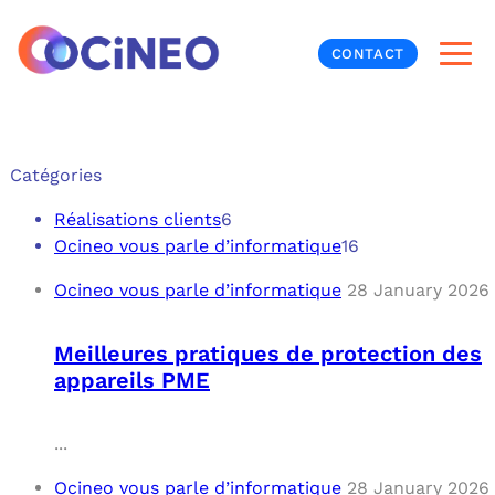
CONTACT
INF
Catégories
CYB
Réalisations clients
6
Ocineo vous parle d’informatique
16
V
PRO
MON
Ocineo vous parle d’informatique
28 January 2026
N
ORG
L
TÉL
Meilleures pratiques de protection des
appareils PME
MES
NOS
MET
BUR
À P
...
Ocineo vous parle d’informatique
28 January 2026