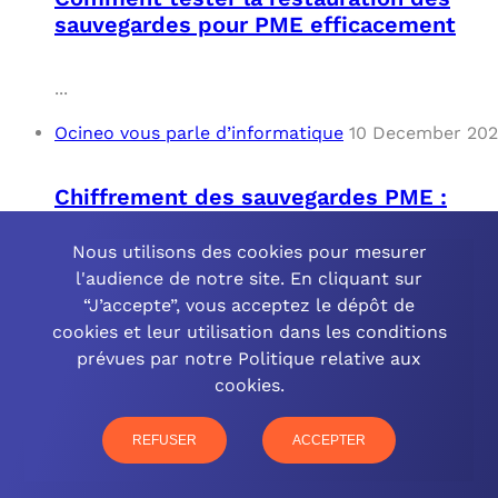
sauvegardes pour PME efficacement
...
Ocineo vous parle d’informatique
10 December 20
Chiffrement des sauvegardes PME :
sécurité renforcée
Nous utilisons des cookies pour mesurer
l'audience de notre site. En cliquant sur
...
“J’accepte”, vous acceptez le dépôt de
Ocineo vous parle d’informatique
10 December 20
cookies et leur utilisation dans les conditions
prévues par notre Politique relative aux
cookies.
Automatisation des sauvegardes pour
les PME : Solutions et Avantages
REFUSER
ACCEPTER
...