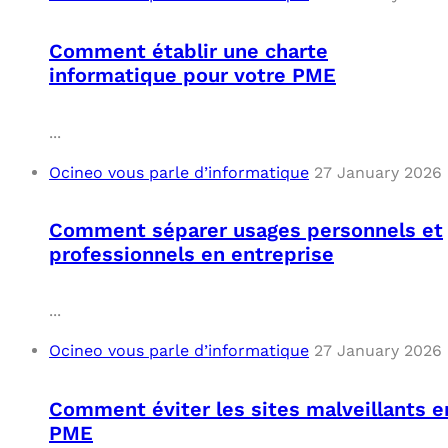
OUT
L’I
Q
Comment établir une charte
FAQ
COM
informatique pour votre PME
MES
N
...
M
ADS
Ocineo vous parle d’informatique
27 January 2026
M
LE 
Comment séparer usages personnels et
professionnels en entreprise
A
PLA
...
SAU
Ocineo vous parle d’informatique
27 January 2026
Comment éviter les sites malveillants e
PME