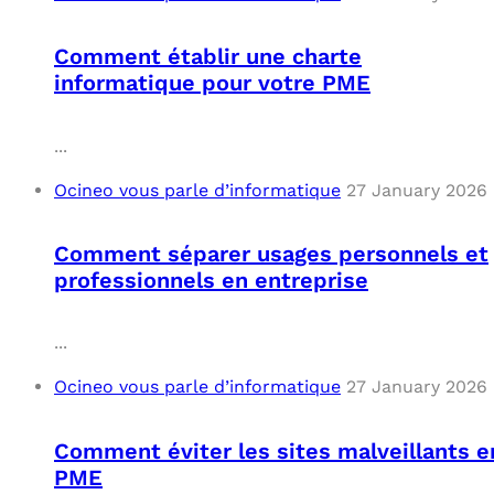
OUT
L’I
Q
Comment établir une charte
FAQ
COM
informatique pour votre PME
MES
N
...
M
ADS
Ocineo vous parle d’informatique
27 January 2026
M
LE 
Comment séparer usages personnels et
professionnels en entreprise
A
PLA
...
SAU
Ocineo vous parle d’informatique
27 January 2026
Comment éviter les sites malveillants e
PME