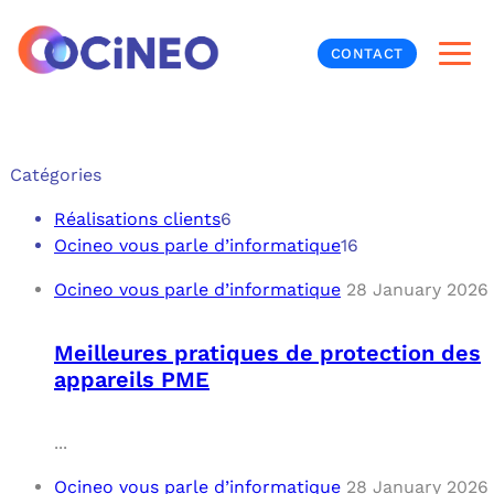
CONTACT
INF
Catégories
CYB
Réalisations clients
6
Ocineo vous parle d’informatique
16
V
PRO
MON
Ocineo vous parle d’informatique
28 January 2026
N
ORG
L
TÉL
Meilleures pratiques de protection des
appareils PME
MES
NOS
MET
BUR
À P
...
Ocineo vous parle d’informatique
28 January 2026