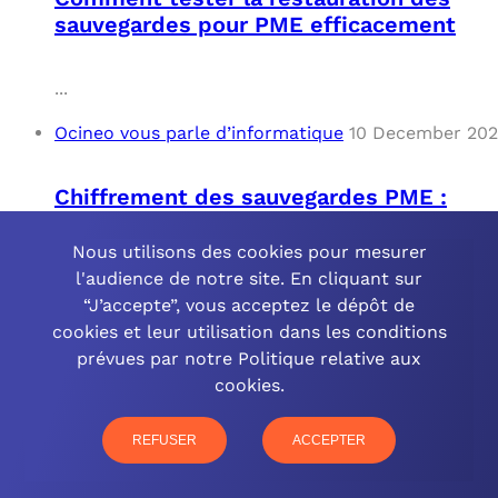
sauvegardes pour PME efficacement
...
Ocineo vous parle d’informatique
10 December 20
Chiffrement des sauvegardes PME :
sécurité renforcée
Nous utilisons des cookies pour mesurer
l'audience de notre site. En cliquant sur
...
“J’accepte”, vous acceptez le dépôt de
Ocineo vous parle d’informatique
10 December 20
cookies et leur utilisation dans les conditions
prévues par notre Politique relative aux
cookies.
Automatisation des sauvegardes pour
les PME : Solutions et Avantages
REFUSER
ACCEPTER
...