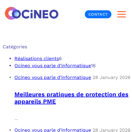
CONTACT
INF
Catégories
CYB
Réalisations clients
6
Ocineo vous parle d’informatique
16
V
PRO
MON
Ocineo vous parle d’informatique
28 January 2026
N
ORG
L
TÉL
Meilleures pratiques de protection des
appareils PME
MES
NOS
MET
BUR
À P
...
Ocineo vous parle d’informatique
28 January 2026