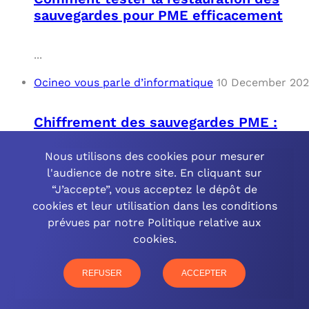
sauvegardes pour PME efficacement
...
Ocineo vous parle d’informatique
10 December 20
Chiffrement des sauvegardes PME :
sécurité renforcée
Nous utilisons des cookies pour mesurer
l'audience de notre site. En cliquant sur
...
“J’accepte”, vous acceptez le dépôt de
Ocineo vous parle d’informatique
10 December 20
cookies et leur utilisation dans les conditions
prévues par notre Politique relative aux
cookies.
Automatisation des sauvegardes pour
les PME : Solutions et Avantages
REFUSER
ACCEPTER
...