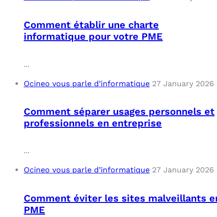
OUT
L’I
Q
Comment établir une charte
FAQ
COM
informatique pour votre PME
MES
N
...
M
ADS
Ocineo vous parle d’informatique
27 January 2026
M
LE 
Comment séparer usages personnels et
professionnels en entreprise
A
PLA
...
SAU
Ocineo vous parle d’informatique
27 January 2026
Comment éviter les sites malveillants e
PME