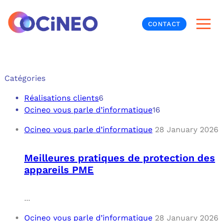
CONTACT
INF
Catégories
CYB
Réalisations clients
6
Ocineo vous parle d’informatique
16
V
PRO
MON
Ocineo vous parle d’informatique
28 January 2026
N
ORG
L
TÉL
Meilleures pratiques de protection des
appareils PME
MES
NOS
MET
BUR
À P
...
Ocineo vous parle d’informatique
28 January 2026