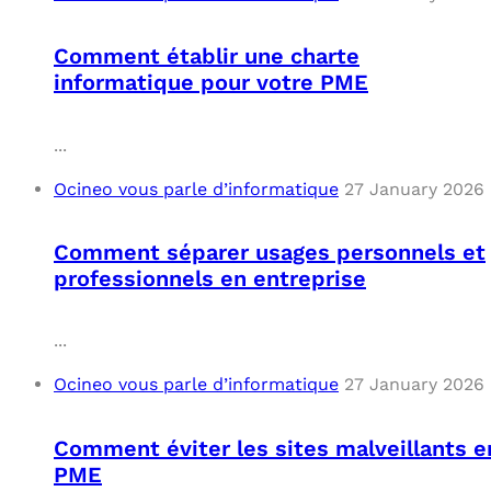
OUT
L’I
Q
Comment établir une charte
FAQ
COM
informatique pour votre PME
MES
N
...
M
ADS
Ocineo vous parle d’informatique
27 January 2026
M
LE 
Comment séparer usages personnels et
professionnels en entreprise
A
PLA
...
SAU
Ocineo vous parle d’informatique
27 January 2026
Comment éviter les sites malveillants e
PME