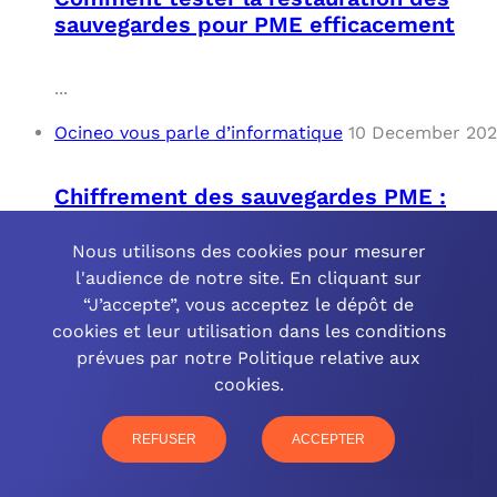
sauvegardes pour PME efficacement
...
Ocineo vous parle d’informatique
10 December 20
Chiffrement des sauvegardes PME :
sécurité renforcée
Nous utilisons des cookies pour mesurer
l'audience de notre site. En cliquant sur
...
“J’accepte”, vous acceptez le dépôt de
Ocineo vous parle d’informatique
10 December 20
cookies et leur utilisation dans les conditions
prévues par notre Politique relative aux
cookies.
Automatisation des sauvegardes pour
les PME : Solutions et Avantages
REFUSER
ACCEPTER
...