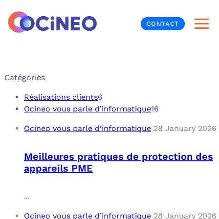
CONTACT
INF
Catégories
CYB
Réalisations clients
6
Ocineo vous parle d’informatique
16
V
PRO
MON
Ocineo vous parle d’informatique
28 January 2026
N
ORG
L
TÉL
Meilleures pratiques de protection des
appareils PME
MES
NOS
MET
BUR
À P
...
Ocineo vous parle d’informatique
28 January 2026