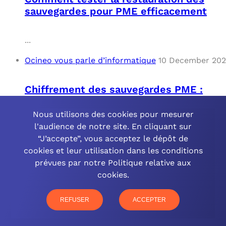
sauvegardes pour PME efficacement
...
Ocineo vous parle d’informatique
10 December 20
Chiffrement des sauvegardes PME :
sécurité renforcée
Nous utilisons des cookies pour mesurer
l'audience de notre site. En cliquant sur
...
“J’accepte”, vous acceptez le dépôt de
Ocineo vous parle d’informatique
10 December 20
cookies et leur utilisation dans les conditions
prévues par notre Politique relative aux
cookies.
Automatisation des sauvegardes pour
les PME : Solutions et Avantages
REFUSER
ACCEPTER
...