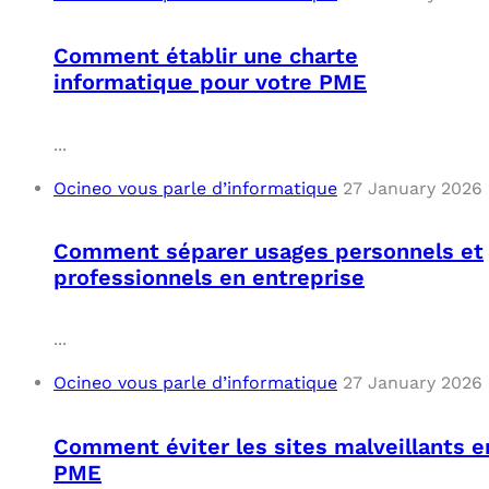
OUT
L’I
Q
Comment établir une charte
FAQ
COM
informatique pour votre PME
MES
N
...
M
ADS
Ocineo vous parle d’informatique
27 January 2026
M
LE 
Comment séparer usages personnels et
professionnels en entreprise
A
PLA
...
SAU
Ocineo vous parle d’informatique
27 January 2026
Comment éviter les sites malveillants e
PME